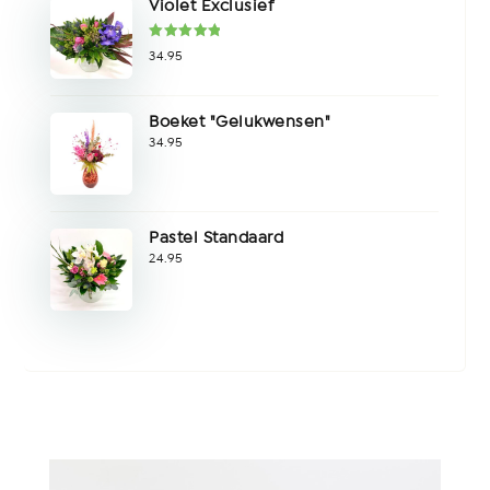
Violet Exclusief
Gewaardeer
34.95
d
5.00
uit
5
Boeket "Gelukwensen"
34.95
Pastel Standaard
24.95