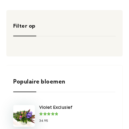
Filter op
Populaire bloemen
Violet Exclusief
Gewaardeer
34.95
d
5.00
uit
5