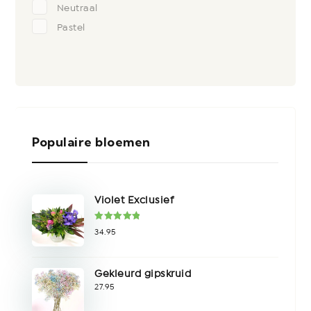
Neutraal
Pastel
Populaire bloemen
Violet Exclusief
Gewaardeer
34.95
d
5.00
uit
5
Gekleurd gipskruid
27.95