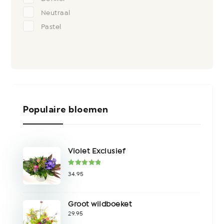
Neutraal
Pastel
Populaire bloemen
Violet Exclusief
Gewaardeer
34.95
d
5.00
uit
5
Groot wildboeket
29.95