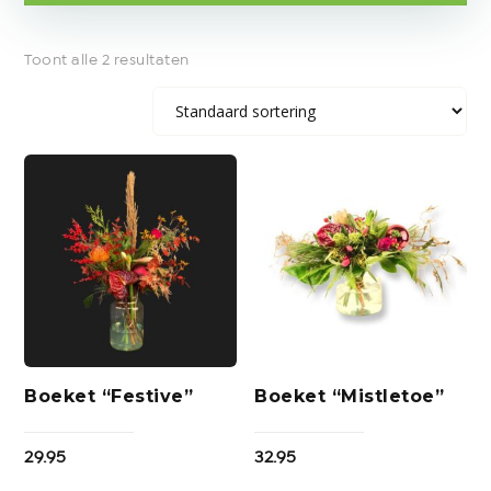
Toont alle 2 resultaten
Boeket “Festive”
Boeket “Mistletoe”
29.95
32.95