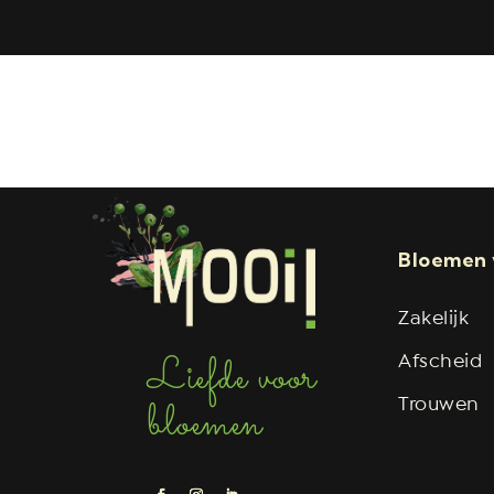
Bezorging alleen in de volgende regio
Sassenheim, Voorhout, Lisserbroek, én Le
Bloemen 
Zakelijk
Liefde voor
Afscheid
bloemen
Trouwen