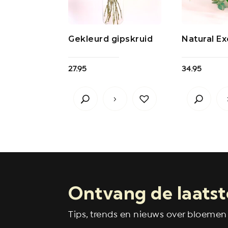
Gekleurd gipskruid
Natural Ex
27.95
34.95
Ontvang de laatst
Tips, trends en nieuws over bloemen