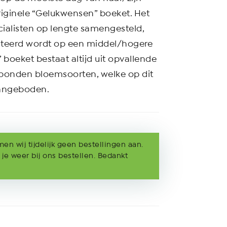
originele “Gelukwensen” boeket. Het
cialisten op lengte samengesteld,
enteerd wordt op een middel/hogere
boeket bestaat altijd uit opvallende
ebonden bloemsoorten, welke op dit
angeboden.
n wij tijdelijk geen bestellingen aan.
 je weer bij ons bestellen. Bedankt