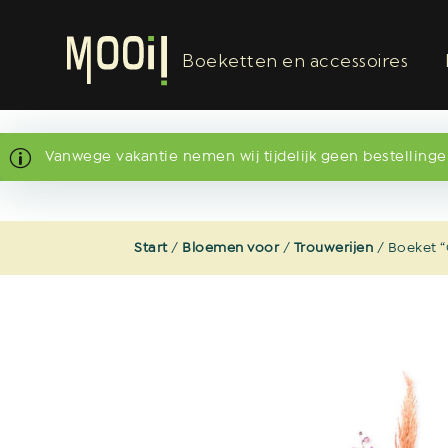
Boeketten en accessoires
Vanwege vakantie nemen wij tijdelijk geen bestellingen
Start
/
Bloemen voor
/
Trouwerijen
/ Boeket 