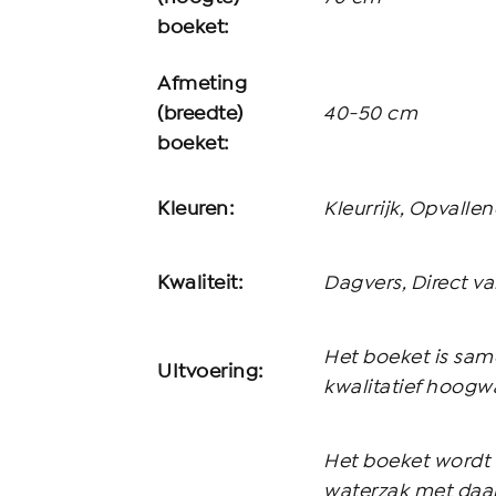
boeket:
Afmeting
(breedte)
40-50 cm
boeket:
Kleuren:
Kleurrijk, Opvalle
Kwaliteit:
Dagvers, Direct v
Het boeket is sam
UItvoering:
kwalitatief hoog
Het boeket wordt v
waterzak met daar