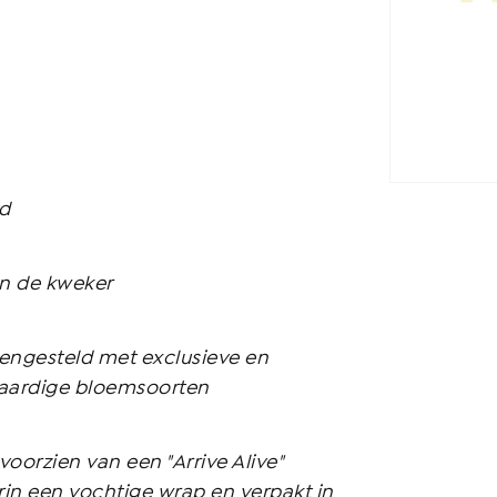
nd
an de kweker
engesteld met exclusieve en
waardige bloemsoorten
oorzien van een "Arrive Alive"
in een vochtige wrap en verpakt in