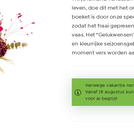
leven, doe dit met het 
boeket is door onze spe
zodat het fraai gepres
vaas. Het “Gelukwensen” 
en kleurrijke seizoensg
moment vers worden a
Vanwege vakantie neme
Vanaf 18 augustus kun
voor je begrip!