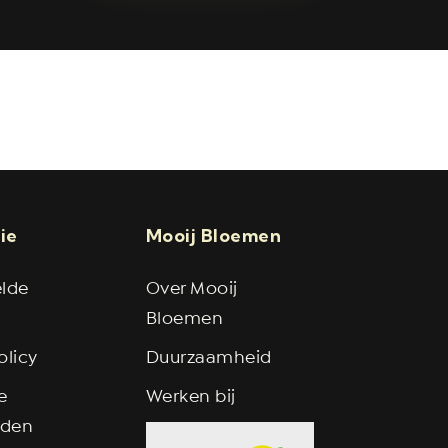
Noordwijk, Noordwijkerhout, Lisse,
16).
ie
Mooij Bloemen
elde
Over Mooij
Bloemen
olicy
Duurzaamheid
e
Werken bij
rden