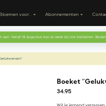
Bloemen voor…
Abonnementen
Conta
 aan. Vanaf 18 augustus kun je weer bij ons bestellen. Bedan
“Gelukwensen”
Boeket “Gelu
34.95
Wil je iemand verrassen