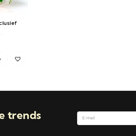
clusief
e trends