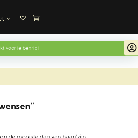
ct
kt voor je begrip!
kwensen”
 op de mooiste dag van haar/zijn