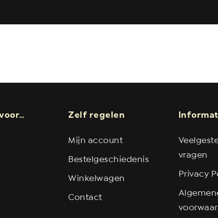
’s mogelijk:
Katwijk, Rijnsburg, Valkenburg, Oegstgeest, 
iden (postcodes 2333, 2332, 2331, 2324, 2321, 2311, 2312, 23
voor…
Zelf regelen
Informat
Mijn account
Veelgest
vragen
Bestelgeschiedenis
Privacy P
Winkelwagen
Algemen
Contact
voorwaa